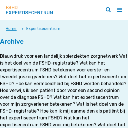
Zoek
Navigeer
op
FSHD
direct
Zoeken
Hoo
deze
EXPERTISECENTRUM
naar
openen
ope
site
/
/
content
sluiten
slui
Home
>
Expertisecentrum
Archive
Blauwdruk voor een landelijk spierziekten zorgnetwerk Wat
is het doel van de FSHD-registratie? Wat kan het
expertisecentrum FSHD betekenen voor eerste- en
tweedelijnszorgverleners? Wat doet het expertisecentrum
FSHD? Hoe kan vermoeidheid bij FSHD worden behandeld?
Hoe verwijs ik een patiënt door voor een second opinion
over de diagnose FSHD? Wat kan het expertisecentrum
voor mijn zorgverlener betekenen? Wat is het doel van de
FSHD-registratie? Hoe kan ik mij aanmelden als patiënt bij
het expertisecentrum FSHD? Wat kan het
expertisecentrum FSHD voor mij betekenen? Wat doet het