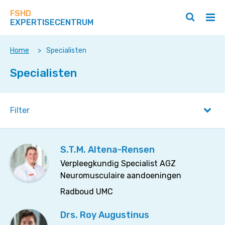
Zoek
Navigeer
op
FSHD
direct
Zoeken
Hoo
deze
EXPERTISECENTRUM
naar
openen
ope
site
/
/
content
sluiten
slui
Home
>
Specialisten
Specialisten
Filter
S.T.M. Altena-Rensen
Verpleegkundig Specialist AGZ
Neuromusculaire aandoeningen
Radboud UMC
Drs. Roy Augustinus