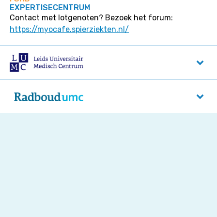
EXPERTISECENTRUM
Contact met lotgenoten? Bezoek het forum:
https://myocafe.spierziekten.nl/
LUMC
Albinusdreef 2
2333 ZA
Leiden
Radboud UMC
Reinier Postlaan 4
6525 GC
Nijmegen