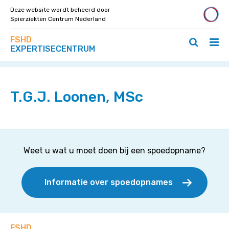
Deze website wordt beheerd door
Spierziekten Centrum Nederland
Zoek
Navigeer
FSHD
op
Hoo
Zoeken
direct
EXPERTISECENTRUM
deze
Home
>
Specialisten
>
T.G.J. Loonen, MSc
ope
openen
naar
site
/
/
content
slui
sluiten
T.G.J. Loonen, MSc
Weet u wat u moet doen bij een spoedopname?
Informatie over spoedopnames
FSHD