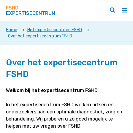
Zoek
Navigeer
op
FSHD
direct
Zoeken
Hoo
deze
EXPERTISECENTRUM
naar
openen
ope
site
/
/
content
sluiten
slui
Home
>
Het expertisecentrum FSHD
>
Over het expertisecentrum FSHD
Over het expertisecentrum
FSHD
Welkom bij het expertisecentrum FSHD
In het expertisecentrum FSHD werken artsen en
onderzoekers aan een optimale diagnostiek, zorg en
behandeling. Wij proberen u zo goed mogelijk te
helpen met uw vragen over FSHD.