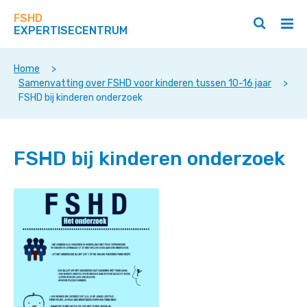
Zoek
Navigeer
op
FSHD
direct
Zoeken
Hoo
deze
EXPERTISECENTRUM
naar
openen
ope
site
/
/
content
sluiten
slui
Home
>
Samenvatting over FSHD voor kinderen tussen 10-16 jaar
>
FSHD bij kinderen onderzoek
FSHD bij kinderen onderzoek