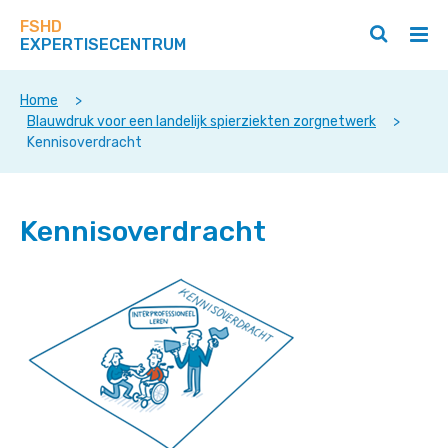
Zoek
Navigeer
op
FSHD
direct
Zoeken
Hoo
deze
EXPERTISECENTRUM
naar
openen
ope
site
/
/
content
sluiten
slui
Home
>
Blauwdruk voor een landelijk spierziekten zorgnetwerk
>
Kennisoverdracht
Kennisoverdracht