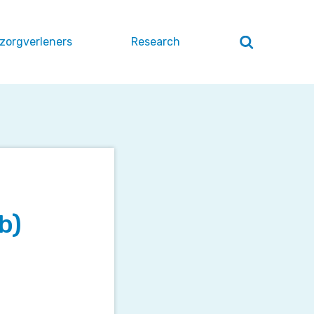
 zorgverleners
Research
Zoeken
openen
/
sluiten
b)