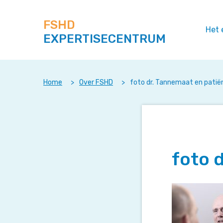
Zoek
Navigeer
op
direct
deze
FSHD
naar
Het 
site
EXPERTISECENTRUM
content
Home
>
Over FSHD
>
foto dr. Tannemaat en patiën
foto d