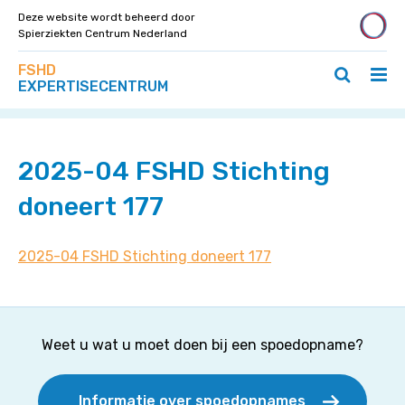
Deze website wordt beheerd door
Spierziekten Centrum Nederland
Zoek
Navigeer
FSHD
op
Hoo
Zoeken
direct
EXPERTISECENTRUM
deze
Home
>
Home
>
2025-04 FSHD Stichting doneert 177
ope
openen
naar
site
/
/
content
slui
sluiten
2025-04 FSHD Stichting
doneert 177
2025-04 FSHD Stichting doneert 177
Weet u wat u moet doen bij een spoedopname?
Informatie over spoedopnames