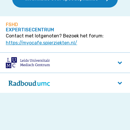
FSHD
EXPERTISECENTRUM
Contact met lotgenoten? Bezoek het forum:
https://myocafe.spierziekten.nl/
LUMC
Albinusdreef 2
2333 ZA
Leiden
Radboud UMC
Reinier Postlaan 4
6525 GC
Nijmegen