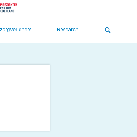
 zorgverleners
Research
Zoeken
openen
/
sluiten