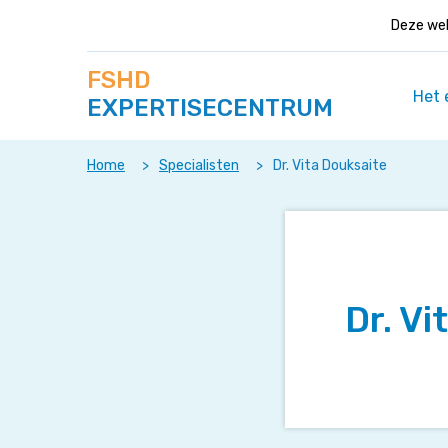
Deze web
Zoek
Navigeer
FSHD
op
direct
deze
Het 
EXPERTISECENTRUM
naar
site
content
Home
>
Specialisten
>
Dr. Vita Douksaite
Dr. Vi