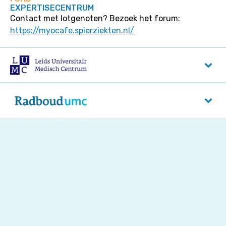
EXPERTISECENTRUM
Contact met lotgenoten? Bezoek het forum:
https://myocafe.spierziekten.nl/
LUMC
Albinusdreef 2
2333 ZA
Leiden
Radboud UMC
Reinier Postlaan 4
6525 GC
Nijmegen