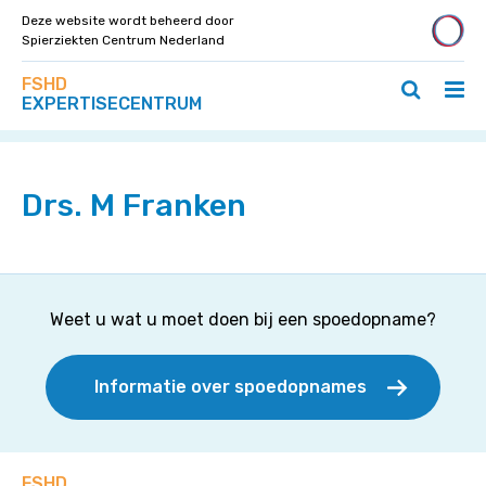
Deze website wordt beheerd door
Spierziekten Centrum Nederland
Zoek
Navigeer
FSHD
op
Hoo
Zoeken
direct
EXPERTISECENTRUM
deze
Home
>
Specialisten
>
Drs. M Franken
ope
openen
naar
site
/
/
content
slui
sluiten
Drs. M Franken
Weet u wat u moet doen bij een spoedopname?
Informatie over spoedopnames
FSHD