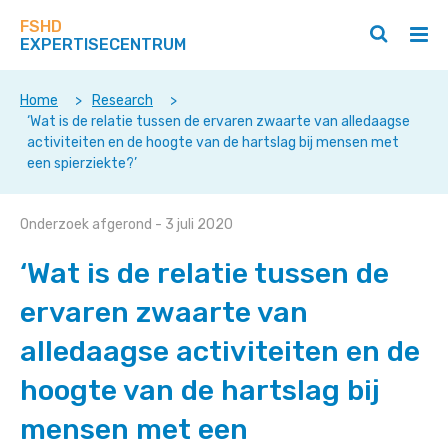
Zoek
Navigeer
op
FSHD
direct
Zoeken
Hoo
deze
EXPERTISECENTRUM
naar
openen
ope
site
/
/
content
sluiten
slui
Home
>
Research
>
‘Wat is de relatie tussen de ervaren zwaarte van alledaagse
activiteiten en de hoogte van de hartslag bij mensen met
een spierziekte?’
‘Wat
Onderzoek afgerond
- 3 juli 2020
is
‘Wat is de relatie tussen de
de
relatie
ervaren zwaarte van
tussen
alledaagse activiteiten en de
de
ervaren
hoogte van de hartslag bij
zwaarte
van
mensen met een
alledaagse