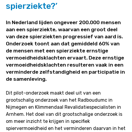
spierziekte?’
activiteiten
en
de
In Nederland lijden ongeveer 200.000 mensen
hoogte
aan een spierziekte, waarvan een groot deel
van
van deze spierziekten progressief van aard is.
de
Onderzoek toont aan dat gemiddeld 60% van
hartslag
de mensen met een spierziekte ernstige
bij
vermoeidheidsklachten ervaart. Deze ernstige
mensen
vermoeidheidsklachten resulteren vaak in een
met
verminderde zelfstandigheid en participatie in
een
de samenleving.
spierziekte?’
Dit pilot-onderzoek maakt deel uit van een
grootschalig onderzoek van het Radboudumc in
Nijmegen en Klimmendaal Revalidatiespecialisten in
Arnhem. Het doel van dit grootschalige onderzoek is
om meer inzicht te krijgen in specifiek
spiervermoeidheid en het verminderen daarvan in het