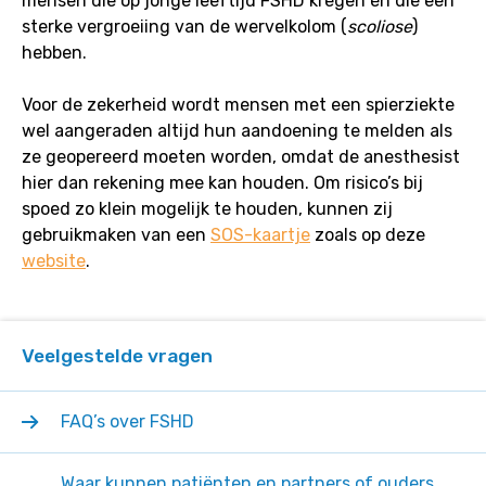
mensen die op jonge leeftijd FSHD kregen én die een
sterke vergroeiing van de wervelkolom (
scoliose
)
hebben.
Voor de zekerheid wordt mensen met een spierziekte
wel aangeraden altijd hun aandoening te melden als
ze geopereerd moeten worden, omdat de anesthesist
hier dan rekening mee kan houden. Om risico’s bij
spoed zo klein mogelijk te houden, kunnen zij
gebruikmaken van een
SOS-kaartje
zoals op deze
website
.
Veelgestelde vragen
FAQ’s over FSHD
Waar kunnen patiënten en partners of ouders