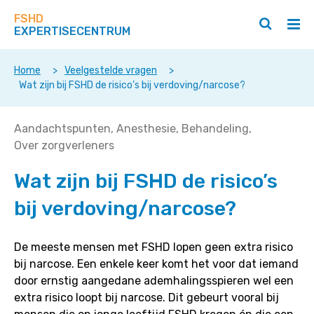
Zoek
Navigeer
op
FSHD
direct
Zoeken
Hoo
deze
EXPERTISECENTRUM
naar
openen
ope
site
/
/
content
sluiten
slui
Home
>
Veelgestelde vragen
>
Wat zijn bij FSHD de risico’s bij verdoving/narcose?
Wat
Aandachtspunten
Anesthesie
Behandeling
zijn
Over zorgverleners
bij
Wat zijn bij FSHD de risico’s
FSHD
de
bij verdoving/narcose?
risico’s
bij
verdoving/narcose?
De meeste mensen met FSHD lopen geen extra risico
bij narcose. Een enkele keer komt het voor dat iemand
door ernstig aangedane ademhalingsspieren wel een
extra risico loopt bij narcose. Dit gebeurt vooral bij