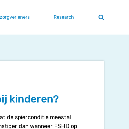
 zorgverleners
Research
Zoeken
openen
/
sluiten
ij kinderen?
aat de spierconditie meestal
ernstiger dan wanneer FSHD op