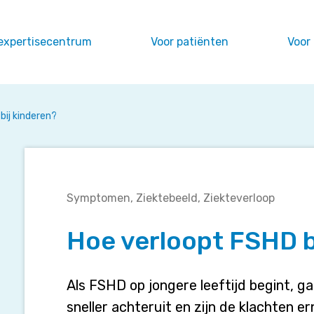
expertisecentrum
Voor patiënten
Voor
bij kinderen?
Hoe
Symptomen
Ziektebeeld
Ziekteverloop
verloopt
FSHD
Hoe verloopt FSHD b
bij
kinderen?
Als FSHD op jongere leeftijd begint, g
sneller achteruit en zijn de klachten 