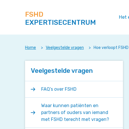
Zoek
Navigeer
op
direct
deze
FSHD
naar
Het 
site
EXPERTISECENTRUM
content
Home
>
Veelgestelde vragen
>
Hoe verloopt FSHD 
Veelgestelde vragen
FAQ’s over FSHD
Waar kunnen patiënten en
partners of ouders van iemand
met FSHD terecht met vragen?