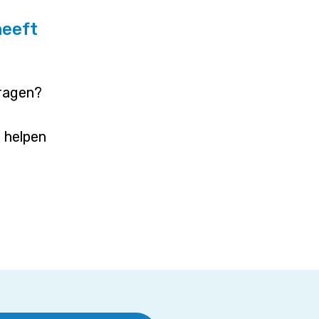
heeft
vragen?
j helpen