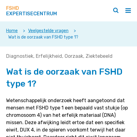
Zoek
Navigeer
op
FSHD
direct
Zoeken
Hoo
deze
EXPERTISECENTRUM
naar
openen
ope
site
/
/
content
sluiten
slui
Home
>
Veelgestelde vragen
>
Wat is de oorzaak van FSHD type 1?
Wat
Diagnostiek
Erfelijkheid
Oorzaak
Ziektebeeld
is
Wat is de oorzaak van FSHD
de
oorzaak
type 1?
van
FSHD
type
Wetenschappelijk onderzoek heeft aangetoond dat
1?
mensen met FSHD type 1 een bepaald vast stukje (op
chromosoom 4) van het erfelijk materiaal (DNA)
missen. Deze afwijking leidt ertoe dat een specifiek
eiwit, DUX 4, in de spieren voorkomt terwijl het daar