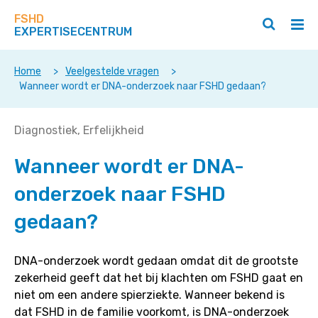
Zoek
Navigeer
op
FSHD
direct
Zoeken
Hoo
deze
EXPERTISECENTRUM
naar
openen
ope
site
/
/
content
sluiten
slui
Home
>
Veelgestelde vragen
>
Wanneer wordt er DNA-onderzoek naar FSHD gedaan?
Wanneer
Diagnostiek
Erfelijkheid
wordt
Wanneer wordt er DNA-
er
DNA-
onderzoek naar FSHD
onderzoek
naar
gedaan?
FSHD
gedaan?
DNA-onderzoek wordt gedaan omdat dit de grootste
zekerheid geeft dat het bij klachten om FSHD gaat en
niet om een andere spierziekte. Wanneer bekend is
dat FSHD in de familie voorkomt, is DNA-onderzoek