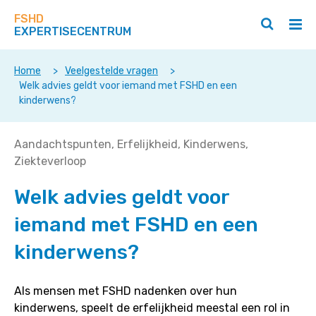
Zoek
Navigeer
op
FSHD
direct
Zoeken
Hoo
deze
EXPERTISECENTRUM
naar
openen
ope
site
/
/
content
sluiten
slui
Home
>
Veelgestelde vragen
>
Welk advies geldt voor iemand met FSHD en een
kinderwens?
Welk
Aandachtspunten
Erfelijkheid
Kinderwens
advies
Ziekteverloop
geldt
Welk advies geldt voor
voor
iemand
iemand met FSHD en een
met
FSHD
kinderwens?
en
een
Als mensen met FSHD nadenken over hun
kinderwens?
kinderwens, speelt de erfelijkheid meestal een rol in