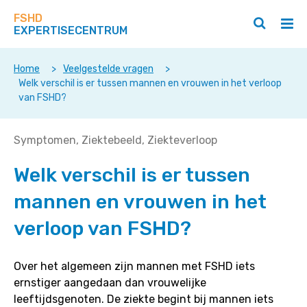
Zoek
Navigeer
op
FSHD
direct
Zoeken
Hoo
deze
EXPERTISECENTRUM
naar
openen
ope
site
/
/
content
sluiten
slui
Home
>
Veelgestelde vragen
>
Welk verschil is er tussen mannen en vrouwen in het verloop
van FSHD?
Welk
Symptomen
Ziektebeeld
Ziekteverloop
verschil
Welk verschil is er tussen
is
er
mannen en vrouwen in het
tussen
mannen
verloop van FSHD?
en
vrouwen
Over het algemeen zijn mannen met FSHD iets
in
ernstiger aangedaan dan vrouwelijke
het
leeftijdsgenoten. De ziekte begint bij mannen iets
verloop