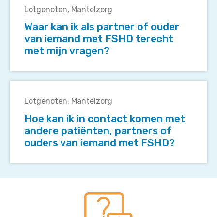
kan
Lotgenoten
Mantelzorg
ik
Waar kan ik als partner of ouder
als
van iemand met FSHD terecht
partner
met mijn vragen?
of
ouder
van
Hoe
iemand
kan
met
Lotgenoten
Mantelzorg
ik
FSHD
Hoe kan ik in contact komen met
in
terecht
andere patiënten, partners of
contact
met
ouders van iemand met FSHD?
komen
mijn
met
vragen?
andere
patiënten,
partners
of
ouders