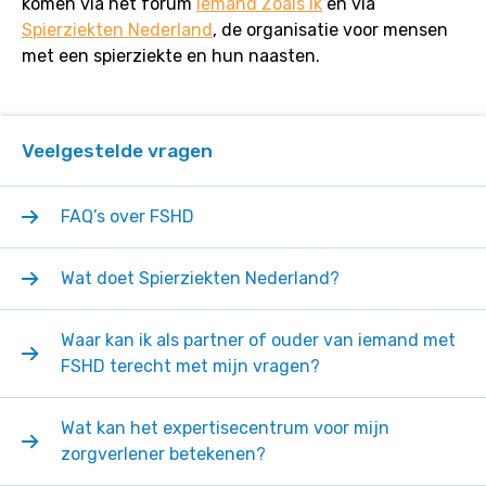
komen via het forum
Iemand Zoals Ik
en via
ouders
Spierziekten Nederland
, de organisatie voor mensen
van
met een spierziekte en hun naasten.
iemand
met
FSHD?
Veelgestelde vragen
FAQ’s over FSHD
Wat doet Spierziekten Nederland?
Waar kan ik als partner of ouder van iemand met
FSHD terecht met mijn vragen?
Wat kan het expertisecentrum voor mijn
zorgverlener betekenen?