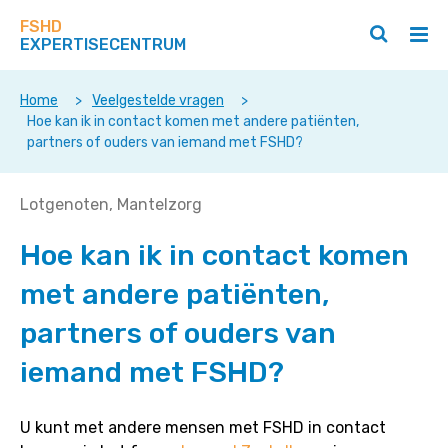
Zoek
Navigeer
op
FSHD
direct
Zoeken
Hoo
deze
EXPERTISECENTRUM
naar
openen
ope
site
/
/
content
sluiten
slui
Home
>
Veelgestelde vragen
>
Hoe kan ik in contact komen met andere patiënten,
partners of ouders van iemand met FSHD?
Hoe
Lotgenoten
Mantelzorg
kan
Hoe kan ik in contact komen
ik
in
met andere patiënten,
contact
komen
partners of ouders van
met
iemand met FSHD?
andere
patiënten,
partners
U kunt met andere mensen met FSHD in contact
of