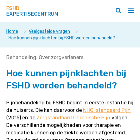
Zoek
Navigeer
op
FSHD
direct
Zoeken
Hoo
deze
EXPERTISECENTRUM
naar
openen
ope
site
/
/
content
sluiten
slui
Home
>
Veelgestelde vragen
>
Hoe kunnen pijnklachten bij FSHD worden behandeld?
Hoe
Behandeling
Over zorgverleners
kunnen
Hoe kunnen pijnklachten bij
pijnklachten
bij
FSHD worden behandeld?
FSHD
worden
behandeld?
Pijnbehandeling bij FSHD begint in eerste instantie bij
de huisarts. Die kan daarvoor de
NHG-standaard Pijn
(2015) en de
Zorgstandaard Chronische Pijn
volgen.
De verschillende mogelijkheden voor therapie en
medicatie kunnen op de ziekte worden afgestemd.