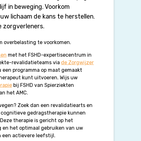
blijf in beweging. Voorkom
uw lichaam de kans te herstellen.
e zorgverleners.
m overbelasting te voorkomen.
men
met het FSHD-expertisecentrum in
ekte-revalidatieteams via
de Zorgwijzer
r u een programma op maat gemaakt
herapeut kunt uitvoeren. Wijs uw
rapie
bij FSHD van Spierziekten
an het AMC.
wegen? Zoek dan een revalidatiearts en
 cognitieve gedragstherapie kunnen
eze therapie is gericht op het
g en het optimaal gebruiken van uw
 een actievere leefstijl.