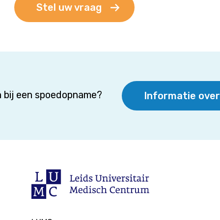
Stel uw vraag
 bij een spoedopname?
Informatie ove