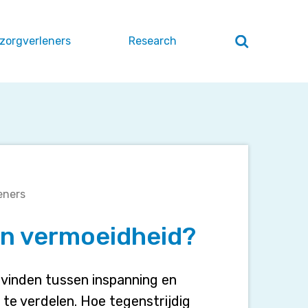
 zorgverleners
Research
Zoeken
openen
/
sluiten
eners
en vermoeidheid?
 vinden tussen inspanning en
te verdelen. Hoe tegenstrijdig