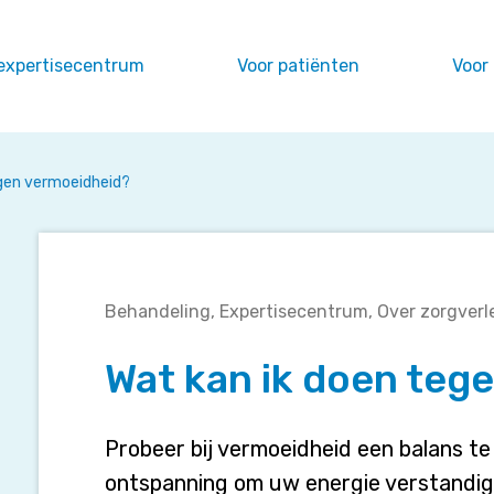
expertisecentrum
Voor patiënten
Voor
egen vermoeidheid?
Wat
Behandeling
Expertisecentrum
Over zorgverl
kan
ik
Wat kan ik doen teg
doen
tegen
vermoeidheid?
Probeer bij vermoeidheid een balans te
ontspanning om uw energie verstandig 