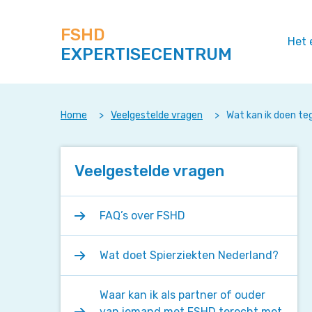
Zoek
Navigeer
op
direct
deze
FSHD
naar
Het 
site
EXPERTISECENTRUM
content
Home
>
Veelgestelde vragen
>
Wat kan ik doen t
Veelgestelde vragen
FAQ’s over FSHD
Wat doet Spierziekten Nederland?
Waar kan ik als partner of ouder
van iemand met FSHD terecht met