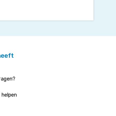
heeft
vragen?
j helpen