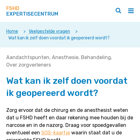
Zoek
Navigeer
op
FSHD
direct
Zoeken
Hoo
deze
EXPERTISECENTRUM
naar
openen
ope
site
/
/
content
sluiten
slui
Home
>
Veelgestelde vragen
>
Wat kan ik zelf doen voordat ik geopereerd wordt?
Wat
Aandachtspunten
Anesthesie
Behandeling
kan
Over zorgverleners
ik
Wat kan ik zelf doen voordat
zelf
doen
ik geopereerd wordt?
voordat
ik
geopereerd
Zorg ervoor dat de chirurg en de anesthesist weten
wordt?
dat u FSHD heeft en daar rekening mee houden bij de
narcose en in de nazorg. Draag voor spoedgevallen
eventueel een
SOS-kaartje
waarin staat dat u de